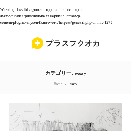
Warning
: Invalid argument supplied for foreach() in
/home/funidea/plusfukuoka.com/public_html/wp-
content/plugins/unyson/framework/helpers/general.php
on line
1275
カテゴリー:
essay
Home
essay