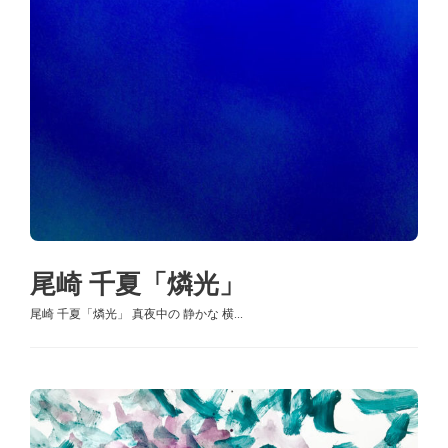
尾崎 千夏「燐光」
尾崎 千夏「燐光」 真夜中の 静かな 横...