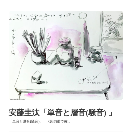
安藤圭汰「単音と層音(騒音) 」
「単音と層音(騒音)」 --《皆肉眼で確...