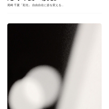
尾崎 千夏「彩光」 自由自在に姿を変える...