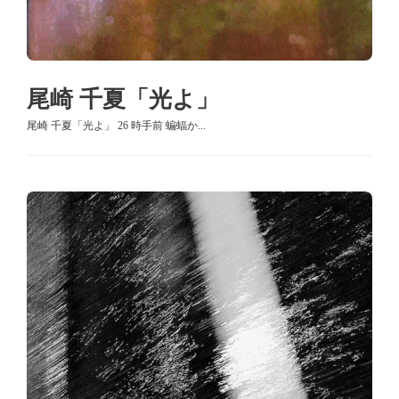
尾崎 千夏「光よ」
尾崎 千夏「光よ」 26 時手前 蝙蝠か...