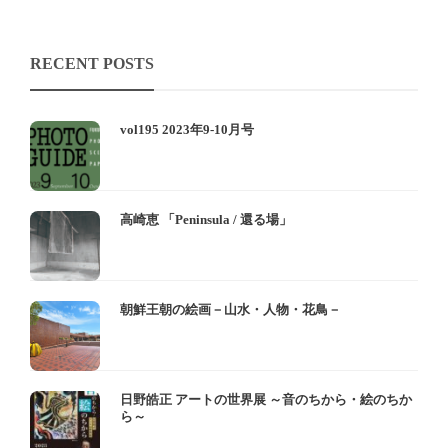
RECENT POSTS
vol195 2023年9-10月号
高崎恵 「Peninsula / 還る場」
朝鮮王朝の絵画－山水・人物・花鳥－
日野皓正 アートの世界展 ～音のちから・絵のちか
ら～