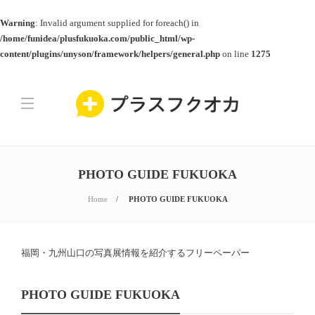
Warning
: Invalid argument supplied for foreach() in
/home/funidea/plusfukuoka.com/public_html/wp-
content/plugins/unyson/framework/helpers/general.php
on line
1275
PHOTO GUIDE FUKUOKA
Home
PHOTO GUIDE FUKUOKA
福岡・九州山口の写真展情報を紹介するフリーペーパー
PHOTO GUIDE FUKUOKA