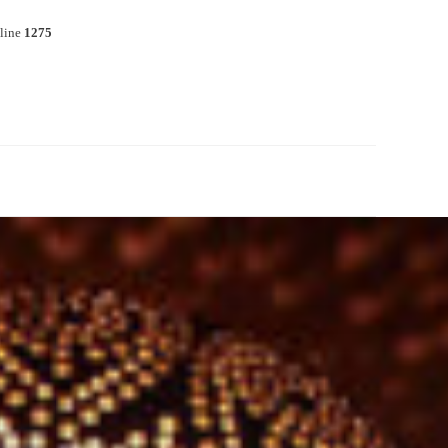
line
1275