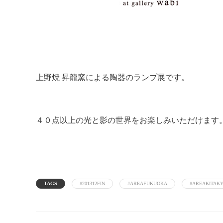
上野焼 昇龍窯による陶器のランプ展です。
４０点以上の光と影の世界をお楽しみいただけます
TAGS
#201312FIN
#AREAFUKUOKA
#AREAKITAK