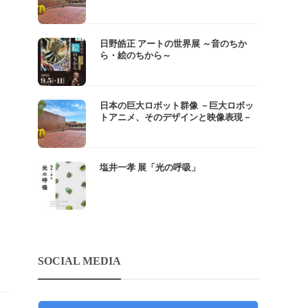
日野皓正 アートの世界展 ～音のちか
ら・絵のちから～
日本の巨大ロボット群像 －巨大ロボッ
トアニメ、そのデザインと映像表現－
塩井一孝 展「光の呼吸」
SOCIAL MEDIA