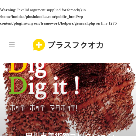
Warning
: Invalid argument supplied for foreach() in
/home/funidea/plusfukuoka.com/public_html/wp-
content/plugins/unyson/framework/helpers/general.php
on line
1275