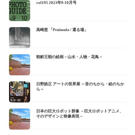
vol195 2023年9-10月号
高崎恵 「Peninsula / 還る場」
朝鮮王朝の絵画－山水・人物・花鳥－
日野皓正 アートの世界展 ～音のちから・絵のちか
ら～
日本の巨大ロボット群像 －巨大ロボットアニメ、
そのデザインと映像表現－