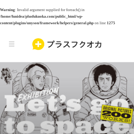
Warning
: Invalid argument supplied for foreach() in
/home/funidea/plusfukuoka.com/public_html/wp-
content/plugins/unyson/framework/helpers/general.php
on line
1275