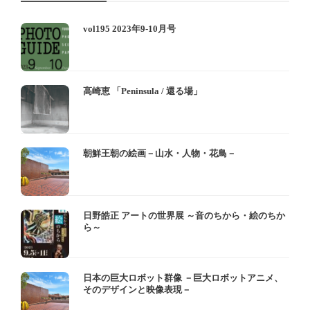
vol195 2023年9-10月号
高崎恵 「Peninsula / 還る場」
朝鮮王朝の絵画－山水・人物・花鳥－
日野皓正 アートの世界展 ～音のちから・絵のちか
ら～
日本の巨大ロボット群像 －巨大ロボットアニメ、
そのデザインと映像表現－