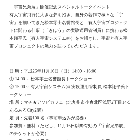
「宇宙兄弟展」開催記念スペシャルトークイベント
有人宇宙飛行に大きな夢を抱き、自身の著作で様々な「宇
宙」を描いてきた松本零士名誉館長と、有人宇宙プロジェク
トに関わる仕事（「きぼう」の実験運用管制員）に携わる松
本翔平氏（有人宇宙システム㈱）をお招きし、宇宙と有人宇
宙プロジェクトの魅力を語っていただきます。
日 時：平成26年11月16日（日）14:00～16:00
① 14:00～ 松本零士名誉館長トークショー
② 15:00～ 有人宇宙システム㈱ 実験運用管制員 松本翔平氏ト
ークショー
場 所：マチ★アソビカフェ（北九州市小倉北区浅野2丁目14-5
あるあるCity2階）
定 員：先着100 名（事前申込みが必要）
参加費：無料（ただし、11月16日以降有効の「宇宙兄弟展」
のチケットが必要）