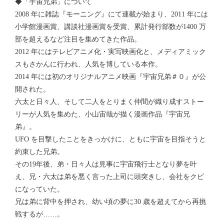
◆「宇宙兄弟」について
2008 年に雑誌『モーニング』にて連載が始まり、2011 年には
小学館漫画賞、講談社漫画賞を受賞、累計発行部数が1400 万
部を超えるなど注目を集めてきた作品。
2012 年にはテレビアニメ化・実写映画化と、メディアミック
スもさかんに行われ、人気を博している本作。
2014 年には初のオリジナルアニメ映画『宇宙兄弟＃０』が公
開された。
六太と日々人、そして二人をとりまく仲間が織り成すストー
リーが人気を集めた、小山宙哉が描く漫画作品『宇宙兄
弟』。
UFO を目撃したことをきっかけに、ともに宇宙を目指そうと
約束した兄弟。
その19年後、弟・日々人は見事に宇宙飛行士となり夢を叶
え、兄・六太は弟を悪く言った上司に頭突きし、会社をクビ
になっていた。
兄は弟に背中を押され、幼い頃の夢に30 歳を超えてから再挑
戦するが……。