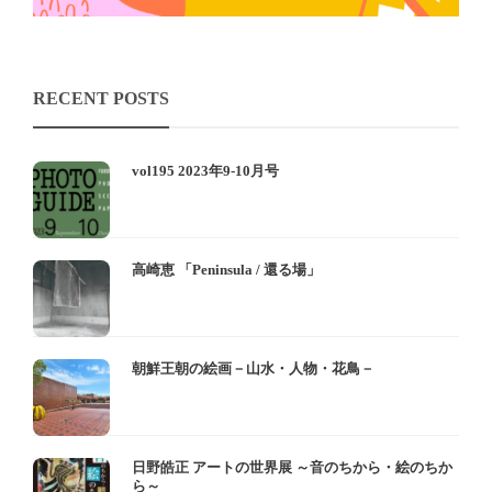
RECENT POSTS
vol195 2023年9-10月号
高崎恵 「Peninsula / 還る場」
朝鮮王朝の絵画－山水・人物・花鳥－
日野皓正 アートの世界展 ～音のちから・絵のちか
ら～