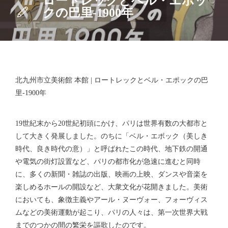
ロートレックとベル・エポッ
クの巴里-1900年
北九州市立美術館 本館 | ロートレックとベル・エポックの巴
里-1900年
19世紀末から20世紀初頭にかけ、パリは世界有数の大都市と
して大きく発展しました。のちに「ベル・エポック（美しき
時代、良き時代の意）」と呼ばれたこの時代、地下鉄の開通
や電気の街灯設置など、パリの都市化が急速に進むと同時
に、多くの新聞・雑誌の出版、映画の上映、ダンスや音楽を
楽しめるホールの開設など、大衆文化が花開きました。美術
においても、象徴主義やアール・ヌーヴォー、フォーヴィス
ムなどの美術運動が起こり、パリの人々は、第一次世界大戦
までのつかの間の繁栄を謳歌したのです。