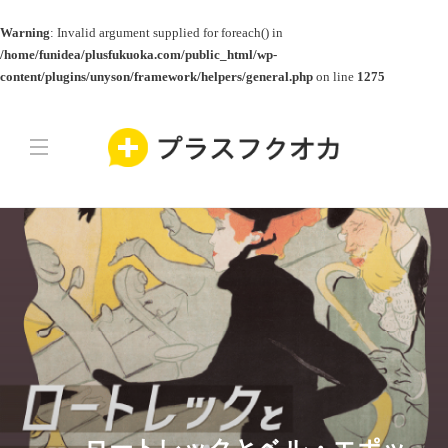
Warning
: Invalid argument supplied for foreach() in
/home/funidea/plusfukuoka.com/public_html/wp-
content/plugins/unyson/framework/helpers/general.php
on line
1275