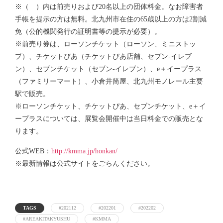
※（ ）内は前売りおよび20名以上の団体料金。なお障害者
手帳を提示の方は無料。北九州市在住の65歳以上の方は2割減
免（公的機関発行の証明書等の提示が必要）。
※前売り券は、ローソンチケット（ローソン、ミニストッ
プ）、チケットぴあ（チケットぴあ店舗、セブン-イレブ
ン）、セブンチケット（セブン-イレブン）、e＋イープラス
（ファミリーマート）、小倉井筒屋、北九州モノレール主要
駅で販売。
※ローソンチケット、チケットぴあ、セブンチケット、e＋イ
ープラスについては、展覧会開催中は当日料金での販売とな
ります。
公式WEB：
http://kmma.jp/honkan/
※最新情報は公式サイトをごらんください。
TAGS
#202112
#202201
#202202
#AREAKITAKYUSHU
#KMMA