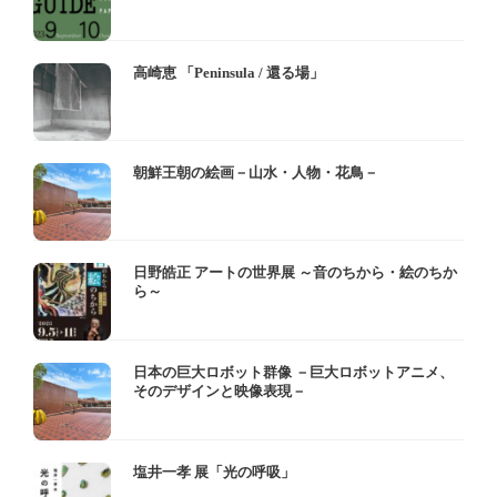
高崎恵 「Peninsula / 還る場」
朝鮮王朝の絵画－山水・人物・花鳥－
日野皓正 アートの世界展 ～音のちから・絵のちか
ら～
日本の巨大ロボット群像 －巨大ロボットアニメ、
そのデザインと映像表現－
塩井一孝 展「光の呼吸」