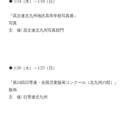
◆ 1/14（水）～1/18（日）
『高文連北九州地区高等学校写真展』
写真
主 催/ 高文連北九州写真部門
◆ 1/20（火）～1/25（日）
『第24回日専連・全国児童版画コンクール（北九州の部）』
版画
主 催/ 日専連北九州