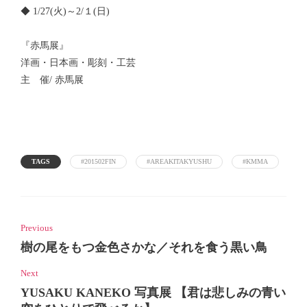
◆ 1/27(火)～2/１(日)
『赤馬展』
洋画・日本画・彫刻・工芸
主 催/ 赤馬展
TAGS
#201502FIN
#AREAKITAKYUSHU
#KMMA
Previous
樹の尾をもつ金色さかな／それを食う黒い鳥
Next
YUSAKU KANEKO 写真展 【君は悲しみの青い