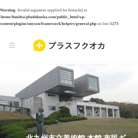
Warning
: Invalid argument supplied for foreach() in
/home/funidea/plusfukuoka.com/public_html/wp-
content/plugins/unyson/framework/helpers/general.php
on line
1275