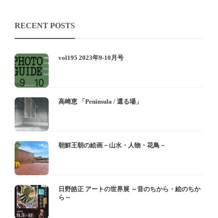
RECENT POSTS
vol195 2023年9-10月号
高崎恵 「Peninsula / 還る場」
朝鮮王朝の絵画－山水・人物・花鳥－
日野皓正 アートの世界展 ～音のちから・絵のちか
ら～