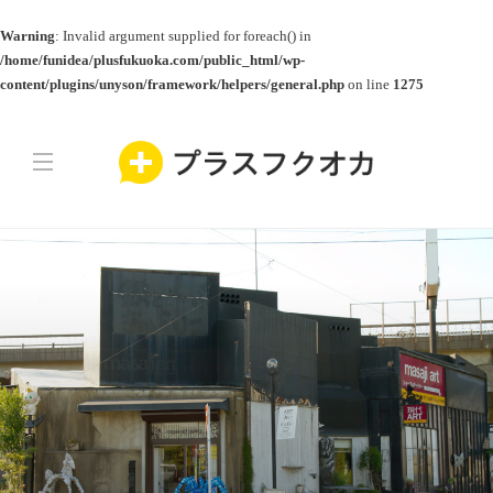
Warning
: Invalid argument supplied for foreach() in
/home/funidea/plusfukuoka.com/public_html/wp-
content/plugins/unyson/framework/helpers/general.php
on line
1275