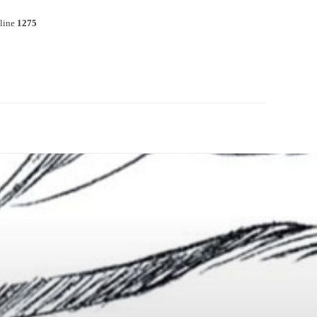
line
1275