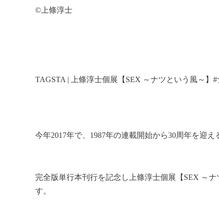
©上條淳士
TAGSTA | 上條淳士個展【SEX ～ナツという風～】
今年2017年で、1987年の連載開始から30周年を迎
完全版単行本刊行を記念し上條淳士個展【SEX ～ナ
す。