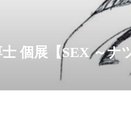
士 個展【SEX ～ナ
】