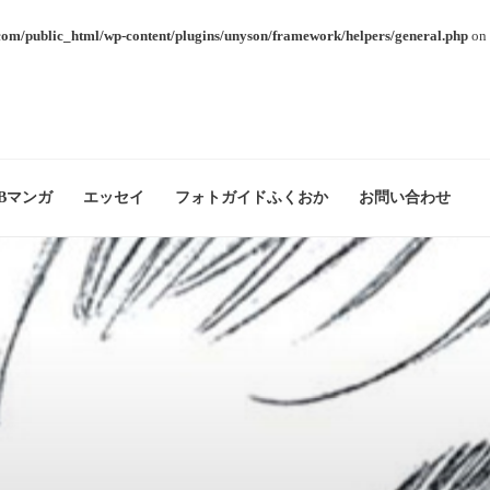
com/public_html/wp-content/plugins/unyson/framework/helpers/general.php
on 
Bマンガ
エッセイ
フォトガイドふくおか
お問い合わせ