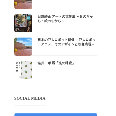
日野皓正 アートの世界展 ～音のちか
ら・絵のちから～
日本の巨大ロボット群像 －巨大ロボッ
トアニメ、そのデザインと映像表現－
塩井一孝 展「光の呼吸」
SOCIAL MEDIA