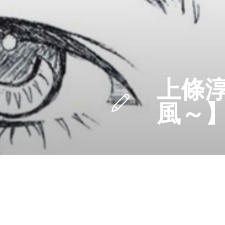
上條淳
風～