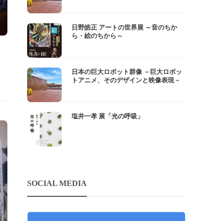
日野皓正 アートの世界展 ～音のちか
ら・絵のちから～
日本の巨大ロボット群像 －巨大ロボッ
トアニメ、そのデザインと映像表現－
塩井一孝 展「光の呼吸」
SOCIAL MEDIA