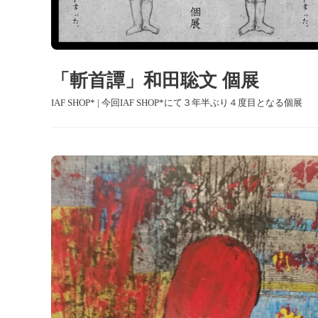
「斬首譚」和田聡文 個展
IAF SHOP* | 今回IAF SHOP*にて３年半ぶり４度目となる個展