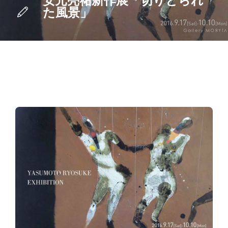
安元亮祐新作展「切りとられ
た風景」