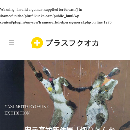
Warning
: Invalid argument supplied for foreach() in
/home/funidea/plusfukuoka.com/public_html/wp-
content/plugins/unyson/framework/helpers/general.php
on line
1275