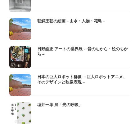
朝鮮王朝の絵画－山水・人物・花鳥－
日野皓正 アートの世界展 ～音のちから・絵のちか
ら～
日本の巨大ロボット群像 －巨大ロボットアニメ、
そのデザインと映像表現－
塩井一孝 展「光の呼吸」