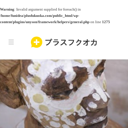
Warning
: Invalid argument supplied for foreach() in
/home/funidea/plusfukuoka.com/public_html/wp-
content/plugins/unyson/framework/helpers/general.php
on line
1275