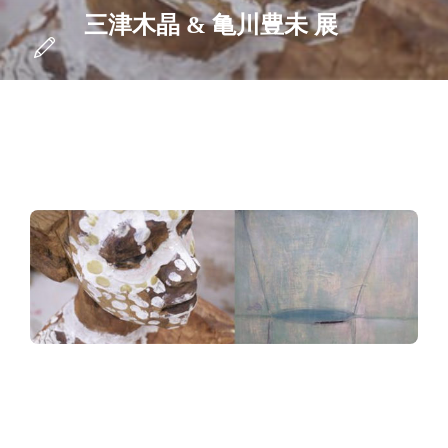
三津木晶 & 亀川豊未 展