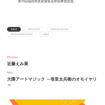
第70回福岡県美術展覧会県知事賞受賞。
TAGS
#201411FIN
#AREAFUKUOKA
#FUKUOKASTATION
#MRT
Previous
近藤えみ展
Next
大隈アートマジック ～母里太兵衛のオモイヤリ
～