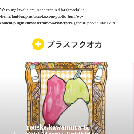
Warning
: Invalid argument supplied for foreach() in
/home/funidea/plusfukuoka.com/public_html/wp-
content/plugins/unyson/framework/helpers/general.php
on line
1275
Youske.kawamura &