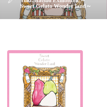
Yuki.Matsuo Exhibition ～
Sweet Gelato Wonder land～