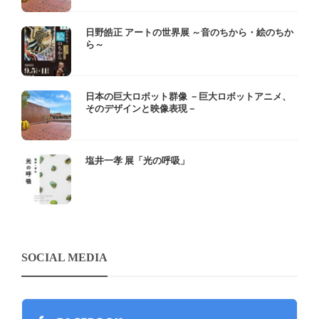
日野皓正 アートの世界展 ～音のちから・絵のちか
ら～
日本の巨大ロボット群像 －巨大ロボットアニメ、
そのデザインと映像表現－
塩井一孝 展「光の呼吸」
SOCIAL MEDIA