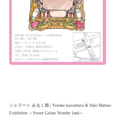
ジェラート みるく畑 | Youske.kawamura & Yuki.Matsuo
Exhibition ～Sweet Gelato Wonder land～