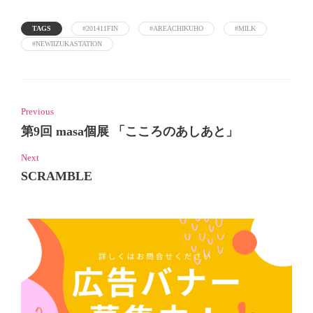
TAGS
#201411FIN
#AREACHIKUHO
#MILK
#NEWIIZUKASTATION
Previous
第9回 masa個展 「こころのあしあと」
Next
SCRAMBLE