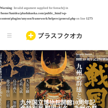
Warning
: Invalid argument supplied for foreach() in
/home/funidea/plusfukuoka.com/public_html/wp-
content/plugins/unyson/framework/helpers/general.php
on line
1275
九州国立博物館開館10周年記