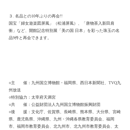
３. 名品との10年ぶりの再会!!
国宝「婦女遊楽図屏風」（松浦屏風）、「唐物茶入新田肩
衝」など、開館記念特別展「美の国 日本」を彩った珠玉の名
品9件と再会できます。
○主 催：九州国立博物館・福岡県、西日本新聞社、TVQ九
州放送
○特別協力：太宰府天満宮
○共 催：公益財団法人九州国立博物館振興財団
○後 援：文化庁、佐賀県、長崎県、熊本県、大分県、宮崎
県、鹿児島県、沖縄県、九州・沖縄各県教育委員会、福岡
市、福岡市教育委員会、北九州市、北九州市教育委員会、太