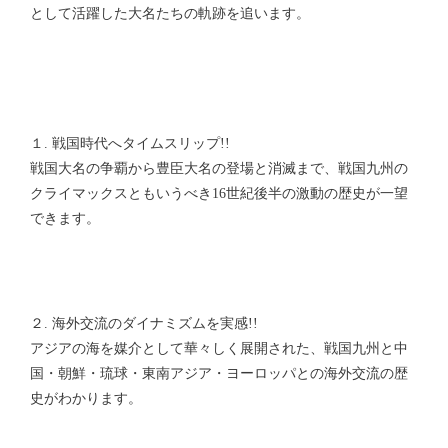
として活躍した大名たちの軌跡を追います。
１. 戦国時代へタイムスリップ!!
戦国大名の争覇から豊臣大名の登場と消滅まで、戦国九州の
クライマックスともいうべき16世紀後半の激動の歴史が一望
できます。
２. 海外交流のダイナミズムを実感!!
アジアの海を媒介として華々しく展開された、戦国九州と中
国・朝鮮・琉球・東南アジア・ヨーロッパとの海外交流の歴
史がわかります。