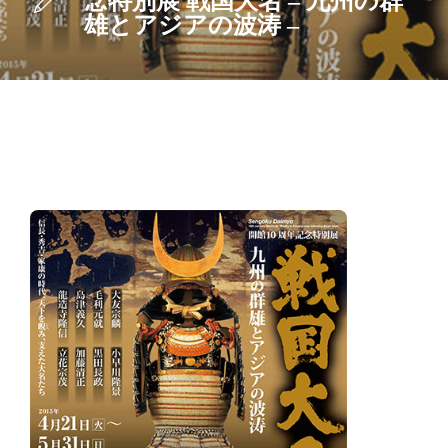
念特別展 戦国大名 – 九州の群
雄とアジアの波涛 –