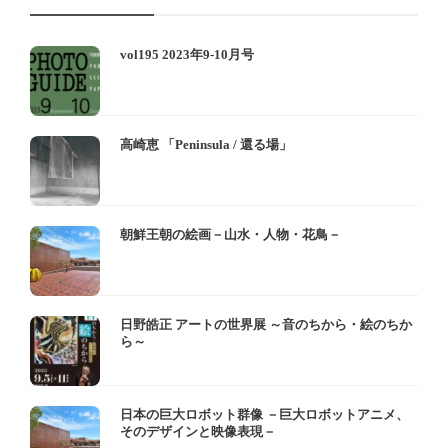
vol195 2023年9-10月号
高崎恵 「Peninsula / 還る場」
朝鮮王朝の絵画－山水・人物・花鳥－
日野皓正 アートの世界展 ～音のちから・絵のちか
ら～
日本の巨大ロボット群像 －巨大ロボットアニメ、
そのデザインと映像表現－