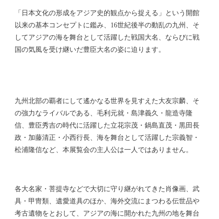
「日本文化の形成をアジア史的観点から捉える」という開館
以来の基本コンセプトに鑑み、16世紀後半の動乱の九州、そ
してアジアの海を舞台として活躍した戦国大名、ならびに戦
国の気風を受け継いだ豊臣大名の姿に迫ります。
九州北部の覇者にして遙かなる世界を見すえた大友宗麟、そ
の強力なライバルである、毛利元就・島津義久・龍造寺隆
信、豊臣秀吉の時代に活躍した立花宗茂・鍋島直茂・黒田長
政・加藤清正・小西行長、海を舞台として活躍した宗義智・
松浦隆信など、本展覧会の主人公は一人ではありません。
各大名家・菩提寺などで大切に守り継がれてきた肖像画、武
具・甲冑類、遺愛道具のほか、海外交流にまつわる伝世品や
考古遺物をとおして、アジアの海に開かれた九州の地を舞台