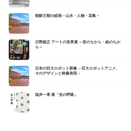
朝鮮王朝の絵画－山水・人物・花鳥－
日野皓正 アートの世界展 ～音のちから・絵のちか
ら～
日本の巨大ロボット群像 －巨大ロボットアニメ、
そのデザインと映像表現－
塩井一孝 展「光の呼吸」