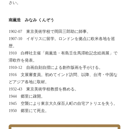
さい。
南薫造 みなみ くんぞう
1902-07 東京美術学校で岡田三郎助に師事。
1907-10 イギリスに留学。ロンドンを拠点に欧米各地を巡
歴。
1910 白樺社主催「南薫造・有島壬生馬滞欧記念絵画展」で
滞欧作を発表。
1910-12 自画自刻自摺による創作版画を手がける。
1916 文展審査員。初めてインド訪問、以降、台湾・中国な
どアジア各地に取材。
1932-43 東京美術学校教授を務める。
1944 郷里に疎開。
1945 空襲により東京大久保百人町の自宅アトリエを失う。
1950 郷里にて死去。