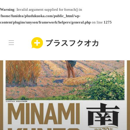
Warning
: Invalid argument supplied for foreach() in
/home/funidea/plusfukuoka.com/public_html/wp-
content/plugins/unyson/framework/helpers/general.php
on line
1275