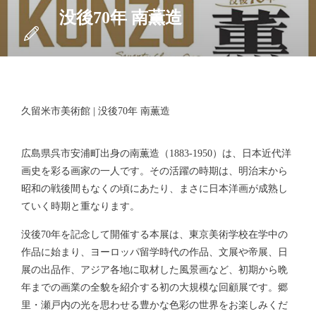
没後70年 南薫造
久留米市美術館 | 没後70年 南薫造
広島県呉市安浦町出身の南薫造（1883-1950）は、日本近代洋
画史を彩る画家の一人です。その活躍の時期は、明治末から
昭和の戦後間もなくの頃にあたり、まさに日本洋画が成熟し
ていく時期と重なります。
没後70年を記念して開催する本展は、東京美術学校在学中の
作品に始まり、ヨーロッパ留学時代の作品、文展や帝展、日
展の出品作、アジア各地に取材した風景画など、初期から晩
年までの画業の全貌を紹介する初の大規模な回顧展です。郷
里・瀬戸内の光を思わせる豊かな色彩の世界をお楽しみくだ