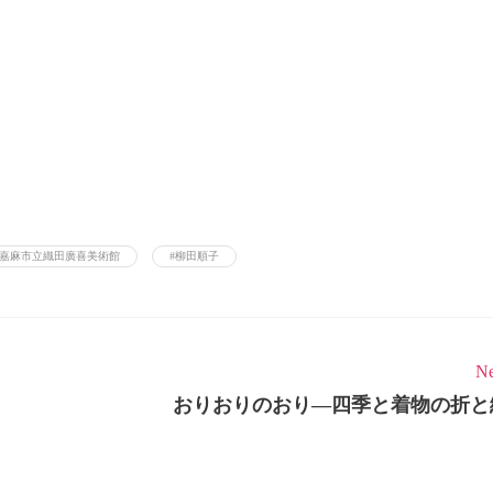
#嘉麻市立織田廣喜美術館
#柳田順子
Ne
おりおりのおり―四季と着物の折と