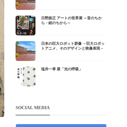
日野皓正 アートの世界展 ～音のちか
ら・絵のちから～
日本の巨大ロボット群像 －巨大ロボッ
トアニメ、そのデザインと映像表現－
塩井一孝 展「光の呼吸」
SOCIAL MEDIA