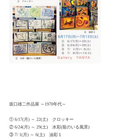
坂口雄二作品展 ～1970年代～
① 6/17(月) ～ 22(土) クロッキー
② 6/24(月) ～ 29(土) 水彩(龍のいる風景)
③ 7/ 1(月) ～ 6(土) 油彩１