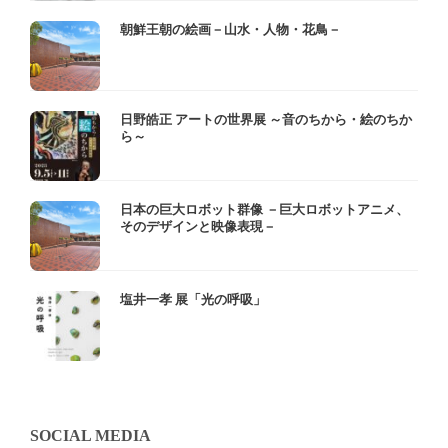
朝鮮王朝の絵画－山水・人物・花鳥－
日野皓正 アートの世界展 ～音のちから・絵のちか
ら～
日本の巨大ロボット群像 －巨大ロボットアニメ、
そのデザインと映像表現－
塩井一孝 展「光の呼吸」
SOCIAL MEDIA