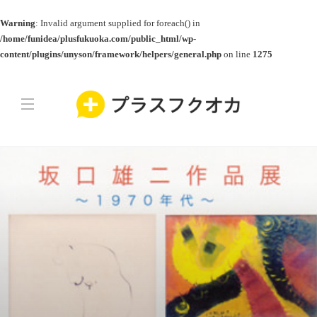
Warning
: Invalid argument supplied for foreach() in
/home/funidea/plusfukuoka.com/public_html/wp-
content/plugins/unyson/framework/helpers/general.php
on line
1275