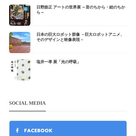
日野皓正 アートの世界展 ～音のちから・絵のちか
ら～
日本の巨大ロボット群像 －巨大ロボットアニメ、
そのデザインと映像表現－
塩井一孝 展「光の呼吸」
SOCIAL MEDIA