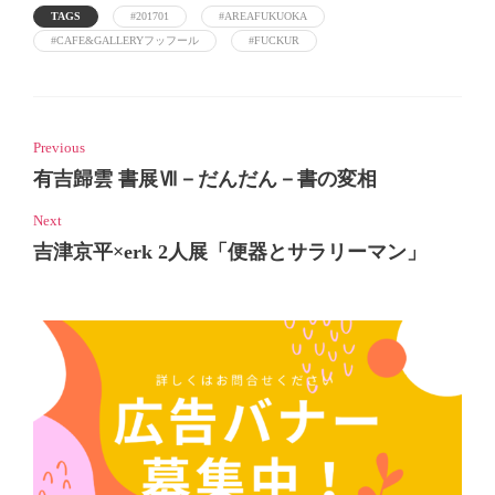
TAGS
#201701
#AREAFUKUOKA
#CAFE&GALLERYフッフール
#FUCKUR
Previous
有吉歸雲 書展Ⅶ－だんだん－書の変相
Next
吉津京平×erk 2人展「便器とサラリーマン」