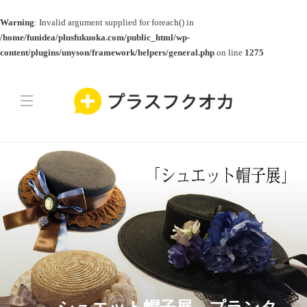
Warning
: Invalid argument supplied for foreach() in
/home/funidea/plusfukuoka.com/public_html/wp-
content/plugins/unyson/framework/helpers/general.php
on line
1275