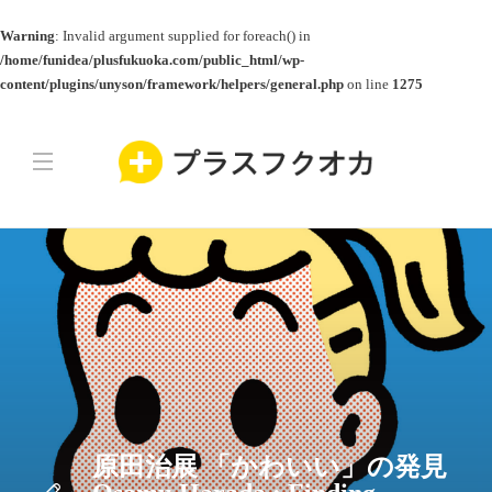
Warning
: Invalid argument supplied for foreach() in
/home/funidea/plusfukuoka.com/public_html/wp-
content/plugins/unyson/framework/helpers/general.php
on line
1275
原田治展 「かわいい」の発見