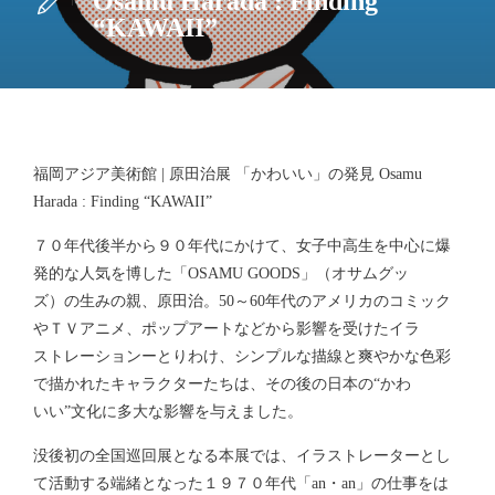
Osamu Harada : Finding
“KAWAII”
福岡アジア美術館 | 原田治展 「かわいい」の発見 Osamu
Harada : Finding “KAWAII”
７０年代後半から９０年代にかけて、女子中高生を中心に爆
発的な人気を博した「OSAMU GOODS」（オサムグッ
ズ）の生みの親、原田治。50～60年代のアメリカのコミック
やＴＶアニメ、ポップアートなどから影響を受けたイラ
ストレーションーとりわけ、シンプルな描線と爽やかな色彩
で描かれたキャラクターたちは、その後の日本の“かわ
いい”文化に多大な影響を与えました。
没後初の全国巡回展となる本展では、イラストレーターとし
て活動する端緒となった１９７０年代「an・an」の仕事をは