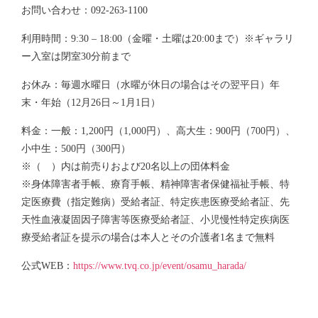
お問い合わせ：092-263-1100
利用時間：9:30 – 18:00（金曜・土曜は20:00まで）※ギャラリ
ー入室は閉室30分前まで
お休み：毎週水曜日（水曜が休日の場合はその翌平日）年
末・年始（12月26日～1月1日）
料金：一般：1,200円（1,000円）、高大生：900円（700円）、
小中生：500円（300円）
※（ ）内は前売りおよび20名以上の団体料金
※身体障害者手帳、療育手帳、精神障害者保健福祉手帳、特
定医療費（指定難病）受給者証、特定疾患医療受給者証、先
天性血液凝固因子障害等医療受給者証、小児慢性特定疾病医
療受給者証を提示の場合は本人とその介護者1名まで無料
公式WEB：
https://www.tvq.co.jp/event/osamu_harada/