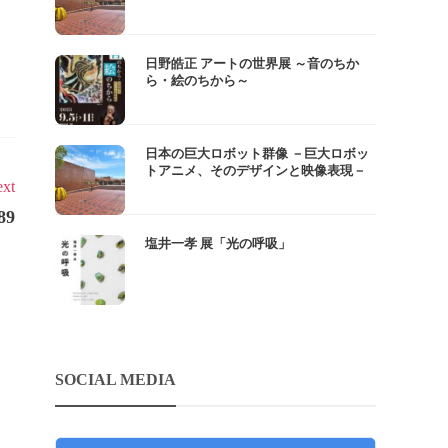
日野皓正 アートの世界展 ～音のちか
ら・絵のちから～
日本の巨大ロボット群像 －巨大ロボッ
トアニメ、そのデザインと映像表現－
xt
9
塩井一孝 展「光の呼吸」
SOCIAL MEDIA