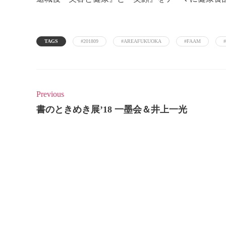
TAGS
#201809
#AREAFUKUOKA
#FAAM
Previous
書のときめき展’18 一墨会＆井上一光