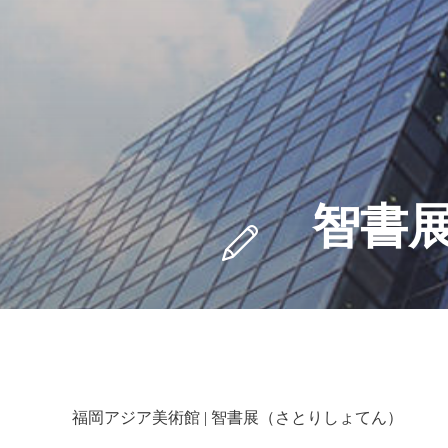
智書
福岡アジア美術館 | 智書展（さとりしょてん）