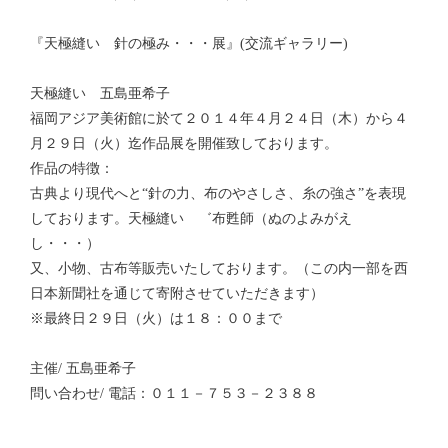
『天極縫い 針の極み・・・展』(交流ギャラリー)
天極縫い 五島亜希子
福岡アジア美術館に於て２０１４年４月２４日（木）から４
月２９日（火）迄作品展を開催致しております。
作品の特徴：
古典より現代へと“針の力、布のやさしさ、糸の強さ”を表現
しております。天極縫い ゛布甦師（ぬのよみがえ
し・・・）
又、小物、古布等販売いたしております。（この内一部を西
日本新聞社を通じて寄附させていただきます）
※最終日２９日（火）は１８：００まで
主催/ 五島亜希子
問い合わせ/ 電話：０１１－７５３－２３８８