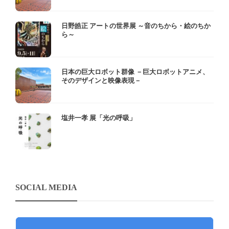
日野皓正 アートの世界展 ～音のちから・絵のちか
ら～
日本の巨大ロボット群像 －巨大ロボットアニメ、
そのデザインと映像表現－
塩井一孝 展「光の呼吸」
SOCIAL MEDIA