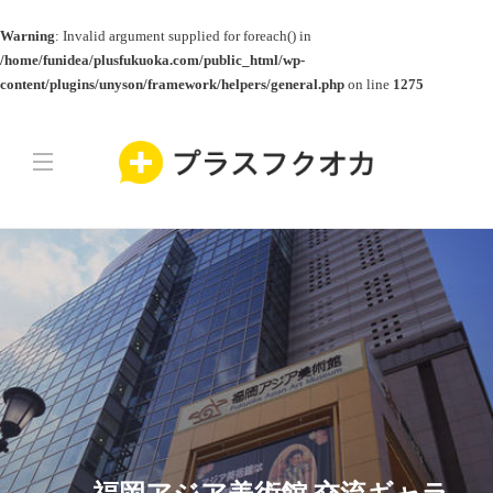
Warning
: Invalid argument supplied for foreach() in
/home/funidea/plusfukuoka.com/public_html/wp-
content/plugins/unyson/framework/helpers/general.php
on line
1275