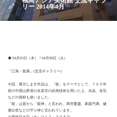
福岡アジア美術館 交流ギャラ
リー 2014年4月
◆ 04月03日（木） ? 04月08日（火）
『江海・龍展』(交流ギャラリー)
今回、展示します作品は、「龍」をテーマとして、７００年
前の中国山西省の永楽宮の絵画技術を用いた上、水晶、金箔
などの画材も使いました。
「龍」は昔から「龍神」と言われ、商売繁盛、家庭円満、健
康出世などの守り神と言われています。
※最終日８日（火）は１７：３０まで