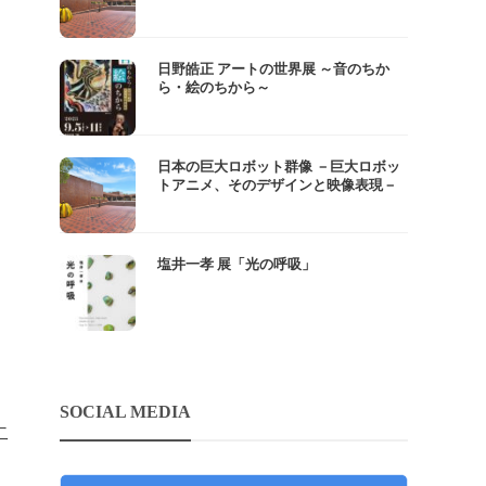
日野皓正 アートの世界展 ～音のちか
ら・絵のちから～
日本の巨大ロボット群像 －巨大ロボッ
トアニメ、そのデザインと映像表現－
塩井一孝 展「光の呼吸」
）
SOCIAL MEDIA
二