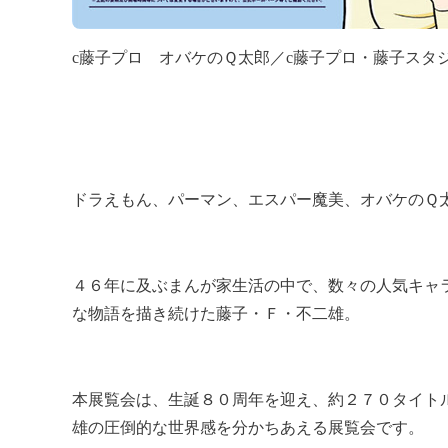
c藤子プロ オバケのＱ太郎／c藤子プロ・藤子スタ
ドラえもん、パーマン、エスパー魔美、オバケのＱ
４６年に及ぶまんが家生活の中で、数々の人気キャ
な物語を描き続けた藤子・Ｆ・不二雄。
本展覧会は、生誕８０周年を迎え、約２７０タイト
雄の圧倒的な世界感を分かちあえる展覧会です。