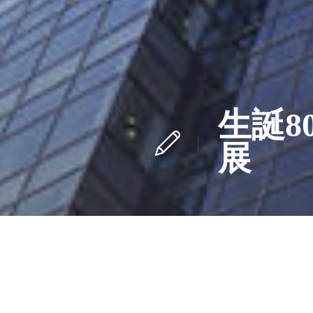
生誕8
展