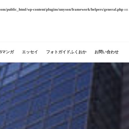
com/public_html/wp-content/plugins/unyson/framework/helpers/general.php
on 
Bマンガ
エッセイ
フォトガイドふくおか
お問い合わせ