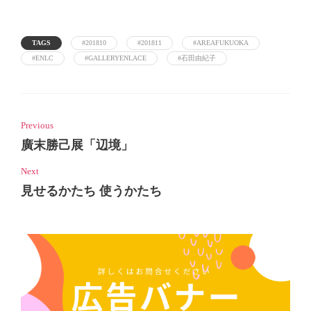
TAGS
#201810
#201811
#AREAFUKUOKA
#ENLC
#GALLERYENLACE
#石田由紀子
Previous
廣末勝己展「辺境」
Next
見せるかたち 使うかたち