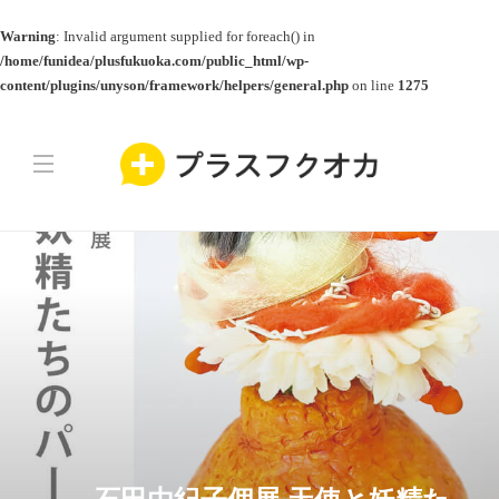
Warning
: Invalid argument supplied for foreach() in
/home/funidea/plusfukuoka.com/public_html/wp-
content/plugins/unyson/framework/helpers/general.php
on line
1275