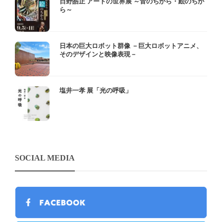
日野皓正 アートの世界展 ～音のちから・絵のちか
ら～
日本の巨大ロボット群像 －巨大ロボットアニメ、
そのデザインと映像表現－
塩井一孝 展「光の呼吸」
SOCIAL MEDIA