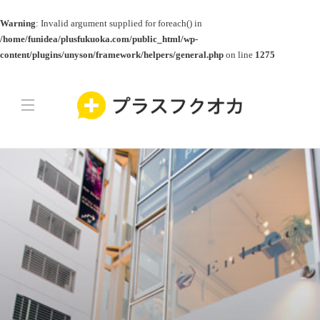
Warning
: Invalid argument supplied for foreach() in
/home/funidea/plusfukuoka.com/public_html/wp-
content/plugins/unyson/framework/helpers/general.php
on line
1275