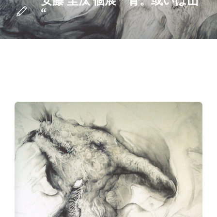
安藤 圭汰 個展 ” 骨。或いは山
“