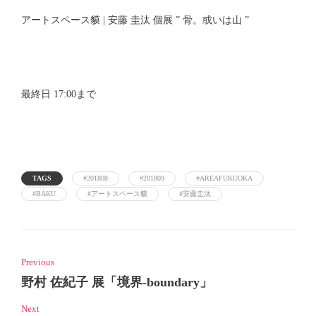
アートスペース貘 | 安藤 圭汰 個展 ” 骨。或いは山 ”
最終日 17:00まで
TAGS
#201808
#201809
#AREAFUKUOKA
#BAKU
#アートスペース貘
#安藤圭汰
Previous
野村 佐紀子 展「境界-boundary」
Next