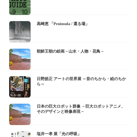
高崎恵 「Peninsula / 還る場」
朝鮮王朝の絵画－山水・人物・花鳥－
日野皓正 アートの世界展 ～音のちから・絵のちか
ら～
日本の巨大ロボット群像 －巨大ロボットアニメ、
そのデザインと映像表現－
塩井一孝 展「光の呼吸」