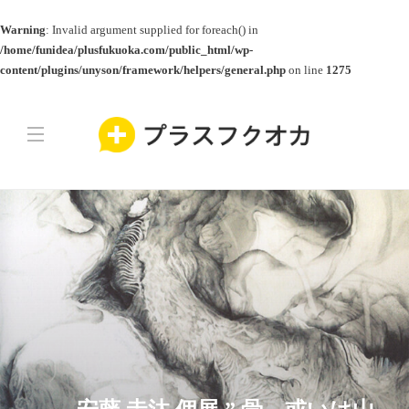
Warning
: Invalid argument supplied for foreach() in
/home/funidea/plusfukuoka.com/public_html/wp-
content/plugins/unyson/framework/helpers/general.php
on line
1275