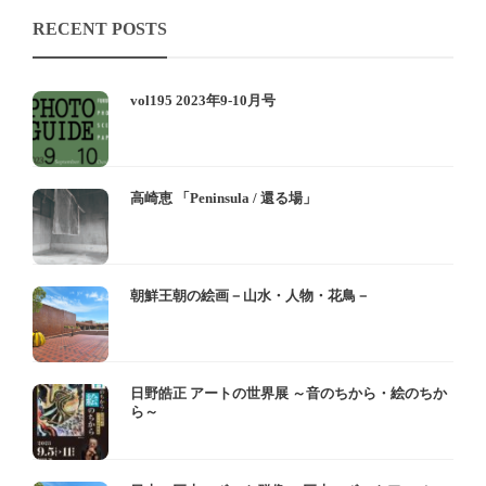
RECENT POSTS
vol195 2023年9-10月号
高崎恵 「Peninsula / 還る場」
朝鮮王朝の絵画－山水・人物・花鳥－
日野皓正 アートの世界展 ～音のちから・絵のちか
ら～