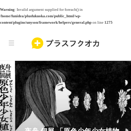
Warning
: Invalid argument supplied for foreach() in
/home/funidea/plusfukuoka.com/public_html/wp-
content/plugins/unyson/framework/helpers/general.php
on line
1275