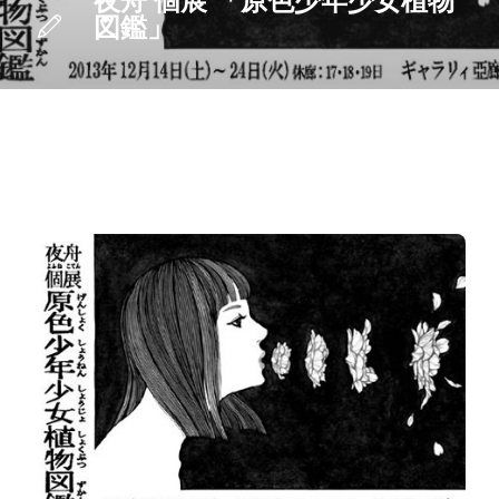
夜舟 個展 「原色少年少女植物
図鑑」