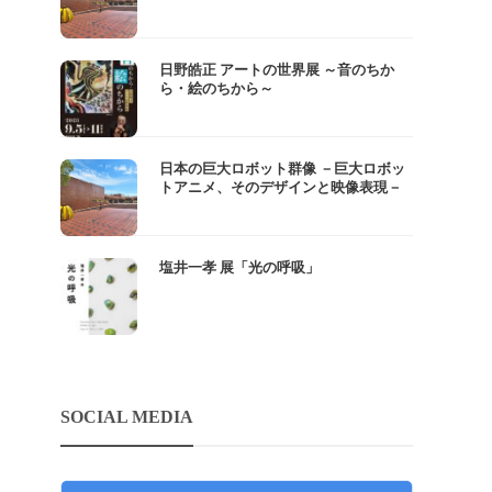
日野皓正 アートの世界展 ～音のちか
ら・絵のちから～
日本の巨大ロボット群像 －巨大ロボッ
トアニメ、そのデザインと映像表現－
塩井一孝 展「光の呼吸」
SOCIAL MEDIA