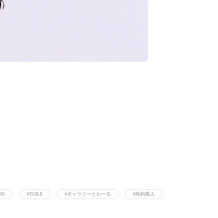
ON
#TOILE
#ギャラリーとわーる
#鳥飼風人