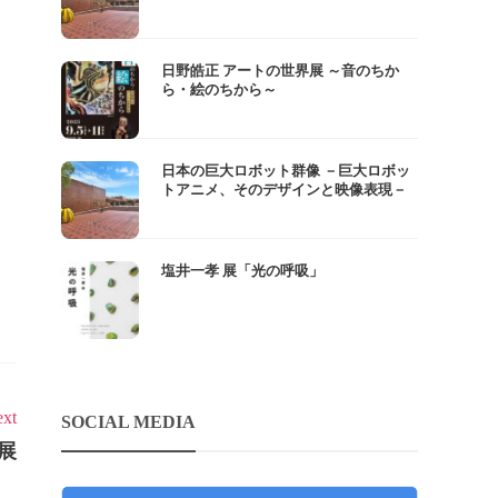
日野皓正 アートの世界展 ～音のちか
ら・絵のちから～
日本の巨大ロボット群像 －巨大ロボッ
トアニメ、そのデザインと映像表現－
塩井一孝 展「光の呼吸」
xt
SOCIAL MEDIA
展