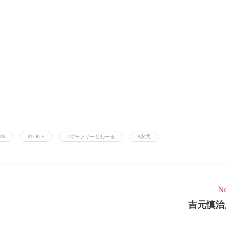
ON
#TOILE
#ギャラリーとわーる
#永武
Ne
吉元慎治