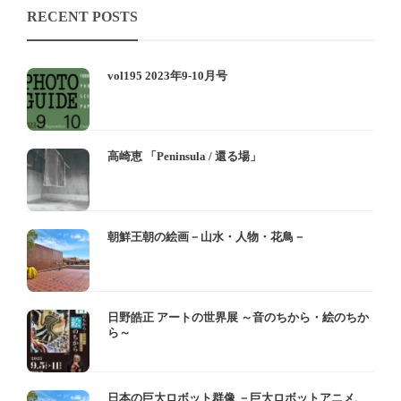
RECENT POSTS
vol195 2023年9-10月号
高崎恵 「Peninsula / 還る場」
朝鮮王朝の絵画－山水・人物・花鳥－
日野皓正 アートの世界展 ～音のちから・絵のちか
ら～
日本の巨大ロボット群像 －巨大ロボットアニメ、