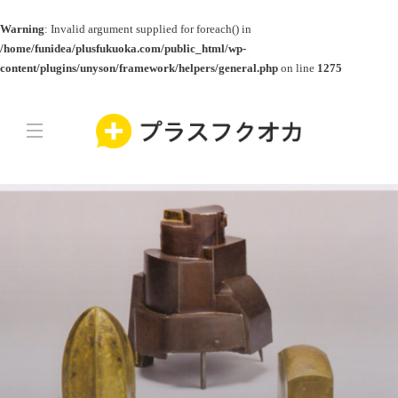
Warning
: Invalid argument supplied for foreach() in
/home/funidea/plusfukuoka.com/public_html/wp-
content/plugins/unyson/framework/helpers/general.php
on line
1275