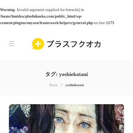
Warning
: Invalid argument supplied for foreach() in
/home/funidea/plusfukuoka.com/public_html/wp-
content/plugins/unyson/framework/helpers/general.php
on line
1275
タグ:
yoshiekotani
Home
yoshiekotani