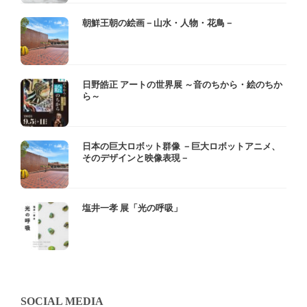
朝鮮王朝の絵画－山水・人物・花鳥－
日野皓正 アートの世界展 ～音のちから・絵のちか
ら～
日本の巨大ロボット群像 －巨大ロボットアニメ、
そのデザインと映像表現－
塩井一孝 展「光の呼吸」
SOCIAL MEDIA