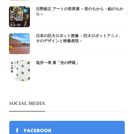
日野皓正 アートの世界展 ～音のちから・絵のちか
ら～
日本の巨大ロボット群像 －巨大ロボットアニメ、
そのデザインと映像表現－
塩井一孝 展「光の呼吸」
SOCIAL MEDIA