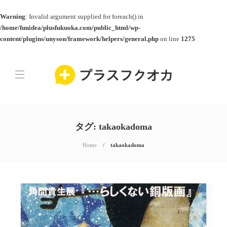
Warning
: Invalid argument supplied for foreach() in
/home/funidea/plusfukuoka.com/public_html/wp-
content/plugins/unyson/framework/helpers/general.php
on line
1275
タグ:
takaokadoma
Home
takaokadoma