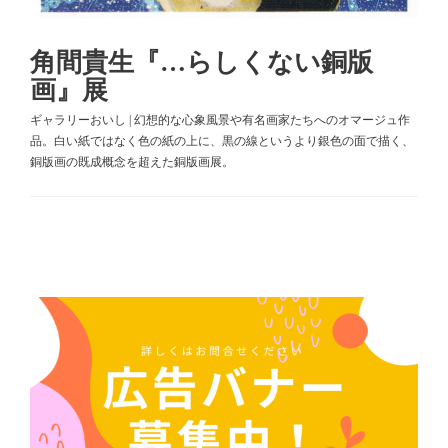
角間貴生『…らしくない銅版
画』展
ギャラリーおいし | 幻想的な心象風景や有名画家たちへのオマージュ作
品。白い紙ではなく色の紙の上に、黒の線というより銀色の面で描く、
銅版画の既成概念を超えた銅版画展。