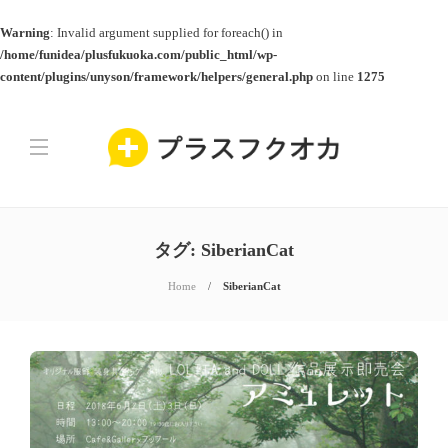
Warning
: Invalid argument supplied for foreach() in
/home/funidea/plusfukuoka.com/public_html/wp-
content/plugins/unyson/framework/helpers/general.php
on line
1275
タグ:
SiberianCat
Home
SiberianCat