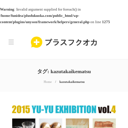
Warning
: Invalid argument supplied for foreach() in
/home/funidea/plusfukuoka.com/public_html/wp-
content/plugins/unyson/framework/helpers/general.php
on line
1275
タグ:
kazutakaikematsu
Home
kazutakaikematsu