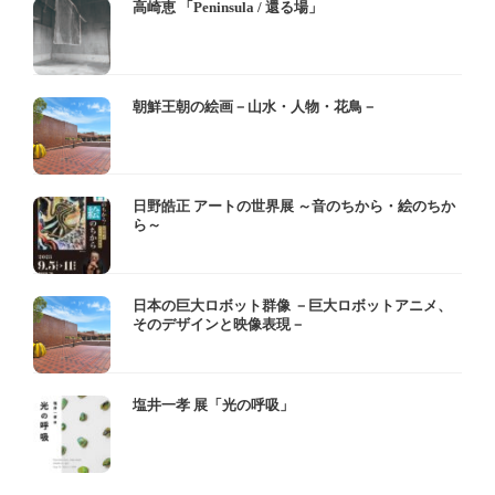
高崎恵 「Peninsula / 還る場」
朝鮮王朝の絵画－山水・人物・花鳥－
日野皓正 アートの世界展 ～音のちから・絵のちか
ら～
日本の巨大ロボット群像 －巨大ロボットアニメ、
そのデザインと映像表現－
塩井一孝 展「光の呼吸」