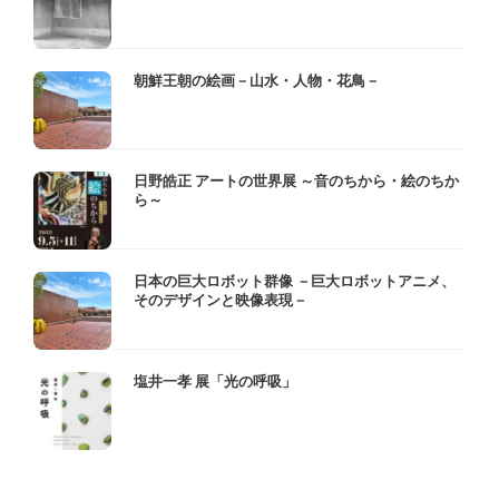
朝鮮王朝の絵画－山水・人物・花鳥－
日野皓正 アートの世界展 ～音のちから・絵のちか
ら～
日本の巨大ロボット群像 －巨大ロボットアニメ、
そのデザインと映像表現－
塩井一孝 展「光の呼吸」