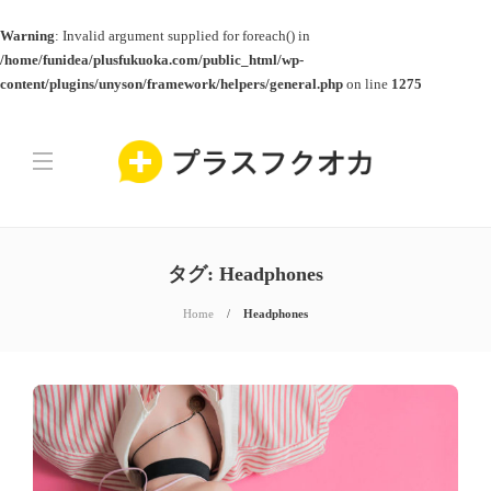
Warning
: Invalid argument supplied for foreach() in
/home/funidea/plusfukuoka.com/public_html/wp-
content/plugins/unyson/framework/helpers/general.php
on line
1275
タグ:
Headphones
Home
Headphones