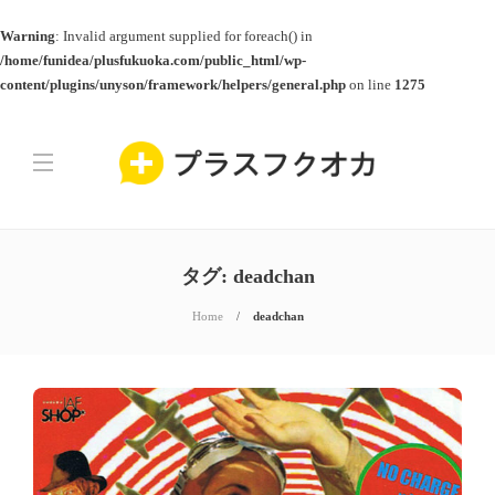
Warning
: Invalid argument supplied for foreach() in
/home/funidea/plusfukuoka.com/public_html/wp-
content/plugins/unyson/framework/helpers/general.php
on line
1275
タグ:
deadchan
Home
deadchan