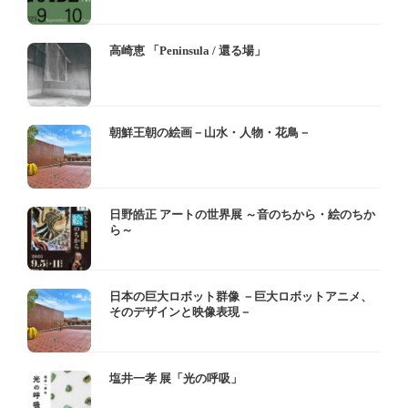
高崎恵 「Peninsula / 還る場」
朝鮮王朝の絵画－山水・人物・花鳥－
日野皓正 アートの世界展 ～音のちから・絵のちか
ら～
日本の巨大ロボット群像 －巨大ロボットアニメ、
そのデザインと映像表現－
塩井一孝 展「光の呼吸」