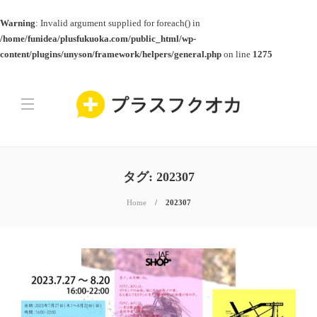
Warning
: Invalid argument supplied for foreach() in
/home/funidea/plusfukuoka.com/public_html/wp-
content/plugins/unyson/framework/helpers/general.php
on line
1275
タグ:
202307
Home
202307