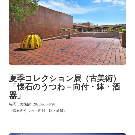
夏季コレクション展（古美術）
「懐石のうつわ－向付・鉢・酒
器」
福岡市美術館 | 2023/6/13-8/20
「懐石のうつわ－向付・鉢・酒器」