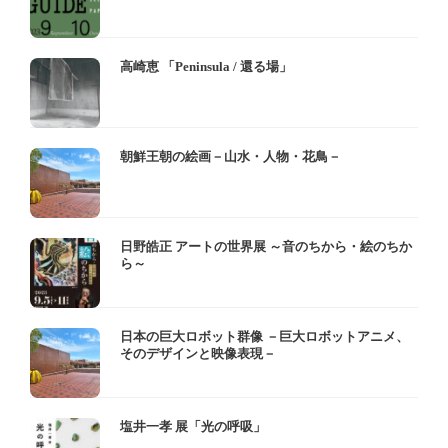
高崎恵 「Peninsula / 還る場」
朝鮮王朝の絵画－山水・人物・花鳥－
日野皓正 アートの世界展 ～音のちから・絵のちか
ら～
日本の巨大ロボット群像 －巨大ロボットアニメ、
そのデザインと映像表現－
塩井一孝 展「光の呼吸」