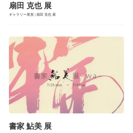
扇田 克也 展
ギャラリー尾形 | 扇田 克也 展
書家 鮎美 展