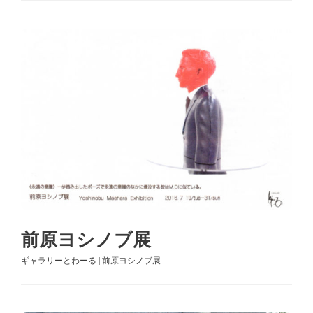
前原ヨシノブ展
ギャラリーとわーる | 前原ヨシノブ展