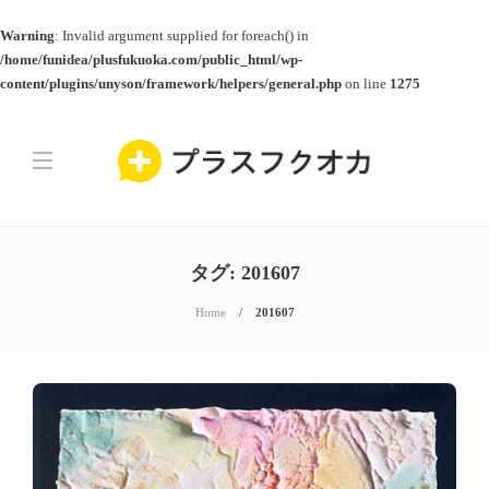
Warning
: Invalid argument supplied for foreach() in
/home/funidea/plusfukuoka.com/public_html/wp-
content/plugins/unyson/framework/helpers/general.php
on line
1275
タグ:
201607
Home
201607