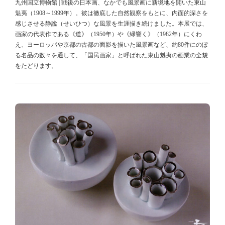
九州国立博物館 | 戦後の日本画、なかでも風景画に新境地を開いた東山
魁夷（1908～1999年）。彼は徹底した自然観察をもとに、内面的深さを
感じさせる静謐（せいひつ）な風景を生涯描き続けました。本展では、
画家の代表作である《道》（1950年）や《緑響く》（1982年）にくわ
え、ヨーロッパや京都の古都の面影を描いた風景画など、約80件にのぼ
る名品の数々を通して、「国民画家」と呼ばれた東山魁夷の画業の全貌
をたどります。