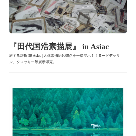
『田代国浩素描展』 in Asiac
旅する雑貨 卸 Asiac | 人体素描約1000点を一挙展示！！ヌードデッサ
ン、クロッキー等展示即売。