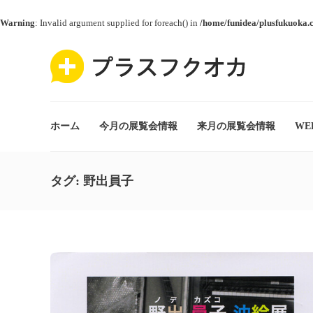
Warning
: Invalid argument supplied for foreach() in
/home/funidea/plusfukuoka.
ホーム
今月の展覧会情報
来月の展覧会情報
WE
タグ:
野出員子