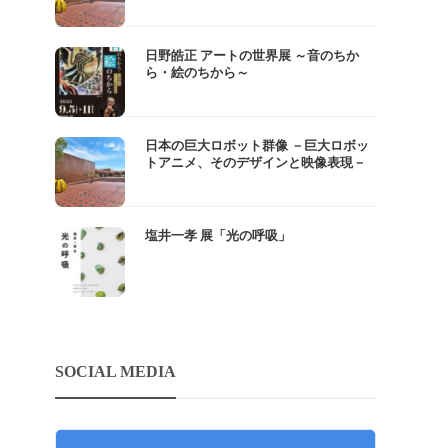
日野皓正 アートの世界展 ～音のちか
ら・絵のちから～
日本の巨大ロボット群像 －巨大ロボッ
トアニメ、そのデザインと映像表現－
塩井一孝 展「光の呼吸」
SOCIAL MEDIA