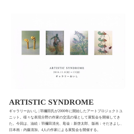
ARTISTIC SYNDROME
ギャラリーおいし | 羽禰田氏が2000年に開始したアートプロジェクトユ
ニット。様々な表現分野の作家の交流の場として展覧会を開催してき
た。今回は、油絵：羽禰田清光、彫金：新啓太郎、版画：そだきよし、
日本画：内藤清加。4人の作家による展覧会を開催する。