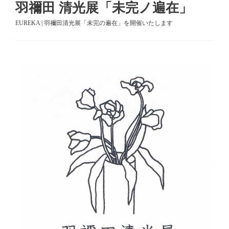
羽禰田 清光展「未完ノ遍在」
EUREKA | 羽禰田清光展「未完の遍在」を開催いたします