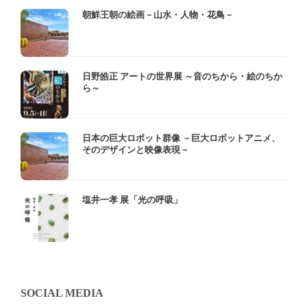
朝鮮王朝の絵画－山水・人物・花鳥－
日野皓正 アートの世界展 ～音のちから・絵のちか
ら～
日本の巨大ロボット群像 －巨大ロボットアニメ、
そのデザインと映像表現－
塩井一孝 展「光の呼吸」
SOCIAL MEDIA