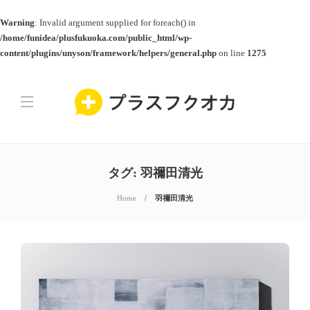
Warning
: Invalid argument supplied for foreach() in
/home/funidea/plusfukuoka.com/public_html/wp-
content/plugins/unyson/framework/helpers/general.php
on line
1275
タグ:
羽禰田清光
Home
羽禰田清光