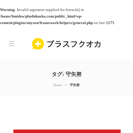
Warning
: Invalid argument supplied for foreach() in
/home/funidea/plusfukuoka.com/public_html/wp-
content/plugins/unyson/framework/helpers/general.php
on line
1275
タグ:
守矢努
Home
守矢努