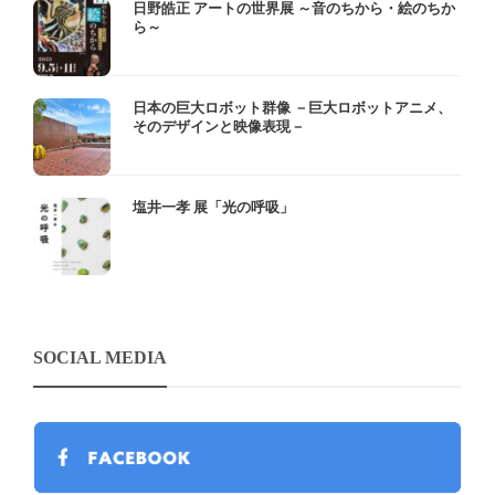
日野皓正 アートの世界展 ～音のちから・絵のちか
ら～
日本の巨大ロボット群像 －巨大ロボットアニメ、
そのデザインと映像表現－
塩井一孝 展「光の呼吸」
SOCIAL MEDIA