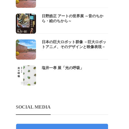
日野皓正 アートの世界展 ～音のちか
ら・絵のちから～
日本の巨大ロボット群像 －巨大ロボッ
トアニメ、そのデザインと映像表現－
塩井一孝 展「光の呼吸」
SOCIAL MEDIA