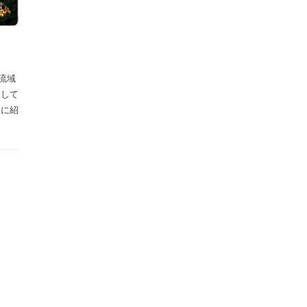
流域
そして
的に紹