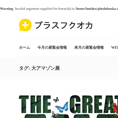
Warning
: Invalid argument supplied for foreach() in
/home/funidea/plusfukuoka.
ホーム
今月の展覧会情報
来月の展覧会情報
WE
タグ:
大アマゾン展