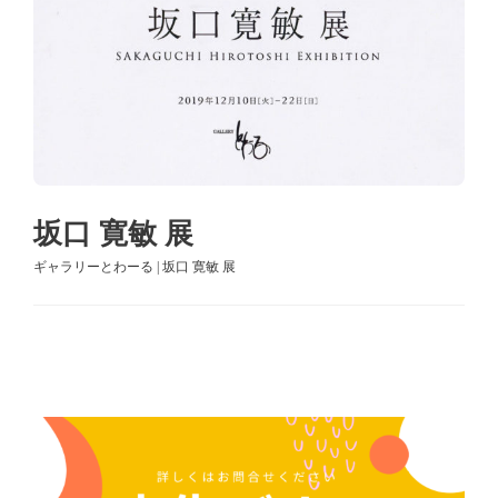
坂口 寛敏 展
ギャラリーとわーる | 坂口 寛敏 展