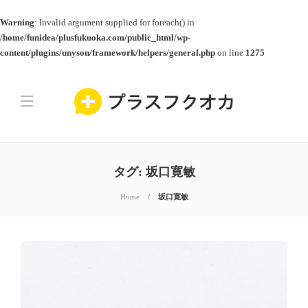
Warning
: Invalid argument supplied for foreach() in
/home/funidea/plusfukuoka.com/public_html/wp-
content/plugins/unyson/framework/helpers/general.php
on line
1275
タグ:
坂口寛敏
Home
坂口寛敏