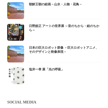
朝鮮王朝の絵画－山水・人物・花鳥－
日野皓正 アートの世界展 ～音のちから・絵のちか
ら～
日本の巨大ロボット群像 －巨大ロボットアニメ、
そのデザインと映像表現－
塩井一孝 展「光の呼吸」
SOCIAL MEDIA