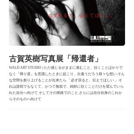
古賀英樹写真展「帰還者」
WALD ART STUDIO | ただ感じるがままに進むこと、往くことばかりで
なく「帰り道」を意識したときに起こり、出逢うだろう様々な想い.そん
な空間を創り上げることが出来たら.「必ず戻ると、伝えてほしい.」そ
れは誰宛でもなくて、かつて無垢で、純粋に往くことだけを望んでいら
れた自分へ向けて.そしてその帰路でのこと.さらには自分自身のこれか
らそのものへ向けて