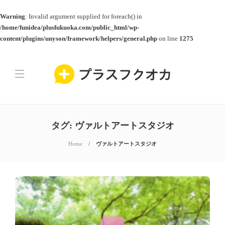
Warning
: Invalid argument supplied for foreach() in
/home/funidea/plusfukuoka.com/public_html/wp-
content/plugins/unyson/framework/helpers/general.php
on line
1275
タグ:
ヴァルトアートスタジオ
Home
ヴァルトアートスタジオ