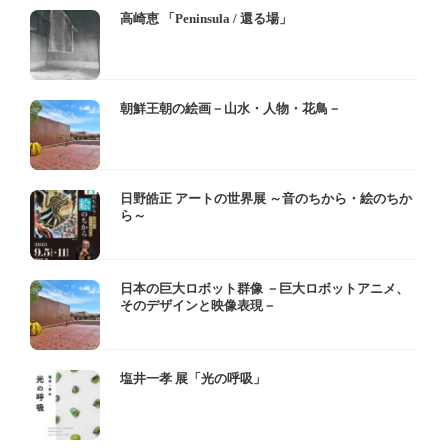
高崎恵 「Peninsula / 還る場」
朝鮮王朝の絵画－山水・人物・花鳥－
日野皓正 アートの世界展 ～音のちから・絵のちか
ら～
日本の巨大ロボット群像 －巨大ロボットアニメ、
そのデザインと映像表現－
塩井一孝 展「光の呼吸」