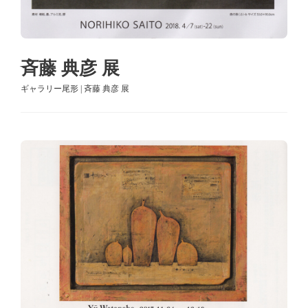
斉藤 典彦 展
ギャラリー尾形 | 斉藤 典彦 展