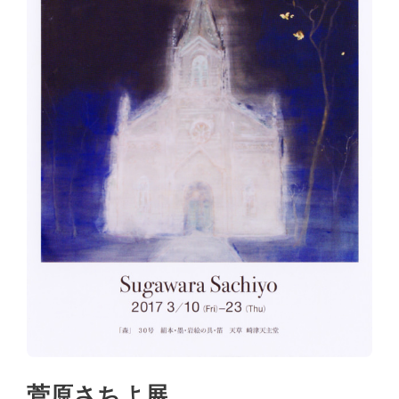
菅原さちよ展