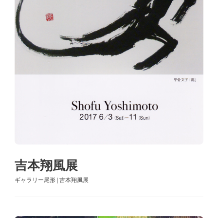
吉本翔風展
ギャラリー尾形 | 吉本翔風展