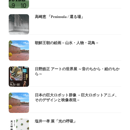
高崎恵 「Peninsula / 還る場」
朝鮮王朝の絵画－山水・人物・花鳥－
日野皓正 アートの世界展 ～音のちから・絵のちか
ら～
日本の巨大ロボット群像 －巨大ロボットアニメ、
そのデザインと映像表現－
塩井一孝 展「光の呼吸」