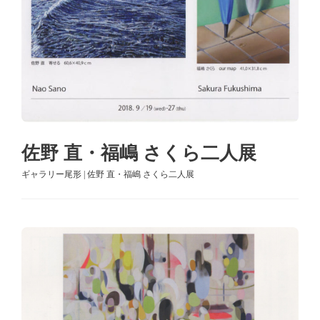
佐野 直・福嶋 さくら二人展
ギャラリー尾形 | 佐野 直・福嶋 さくら二人展