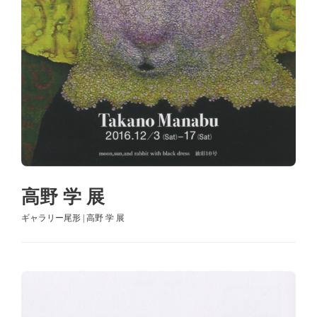
高野 学 展
ギャラリー尾形 | 高野 学 展