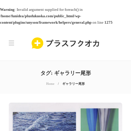
Warning
: Invalid argument supplied for foreach() in
/home/funidea/plusfukuoka.com/public_html/wp-
content/plugins/unyson/framework/helpers/general.php
on line
1275
タグ:
ギャラリー尾形
Home
ギャラリー尾形