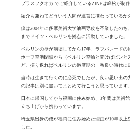
プラスフクオカ でご紹介しているZINEは峰松が制
紹介も兼ねてどういう人間が運営に携わっているか
僕は2004年に多摩美術大学油画専攻を卒業したのち、
までドイツ・ベルリンを拠点に活動していました。
ベルリンの壁が崩壊してから17年。ラブパレード
ホーフ空港閉鎖から（ベルリン空輸と聞けばピンと
ど、振り返ればベルリンの過度期の一番良い時代に
当時は生きて行くのに必死でしたが、良い思い出の
の記事は別に書いてまとめて行こうと思っています
日本に帰国してから福岡に住み始め、3年間は美術
立ち上げから携わっています。
埼玉県出身の僕が福岡に住み始めた理由が10年以
した。