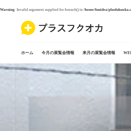
Warning
: Invalid argument supplied for foreach() in
/home/funidea/plusfukuoka.
ホーム
今月の展覧会情報
来月の展覧会情報
WE