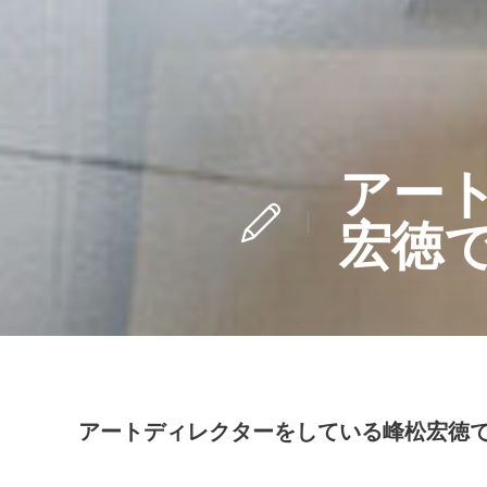
アー
宏徳
アートディレクターをしている峰松宏徳