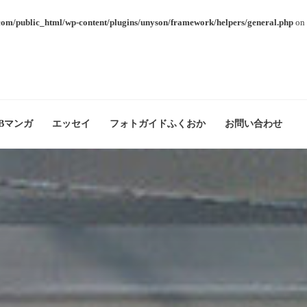
com/public_html/wp-content/plugins/unyson/framework/helpers/general.php
on 
Bマンガ
エッセイ
フォトガイドふくおか
お問い合わせ