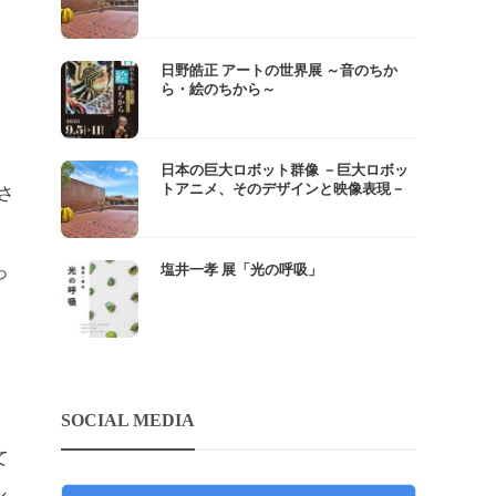
日野皓正 アートの世界展 ～音のちか
ら・絵のちから～
日本の巨大ロボット群像 －巨大ロボッ
トアニメ、そのデザインと映像表現－
さ
塩井一孝 展「光の呼吸」
っ
SOCIAL MEDIA
て
し