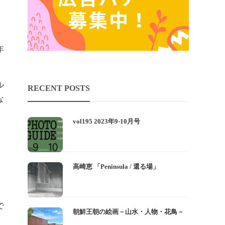
年
ル
RECENT POSTS
な
vol195 2023年9-10月号
）
高崎恵 「Peninsula / 還る場」
で
朝鮮王朝の絵画－山水・人物・花鳥－