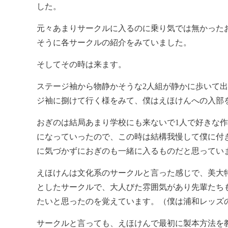
した。
元々あまりサークルに入るのに乗り気では無かった
そうに各サークルの紹介をみていました。
そしてその時は来ます。
ステージ袖から物静かそうな2人組が静かに歩いて
ジ袖に捌けて行く様をみて、僕はえほけんへの入部
おぎのは結局あまり学校にも来ないで1人で好きな
になっていったので、この時は結構我慢して僕に付
に気づかずにおぎのも一緒に入るものだと思ってい
えほけんは文化系のサークルと言った感じで、美大
としたサークルで、大人びた雰囲気があり先輩たち
たいと思ったのを覚えています。（僕は浦和レッズ
サークルと言っても、えほけんで最初に製本方法を