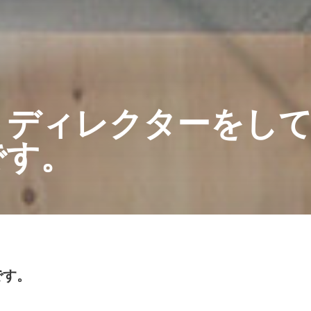
トディレクターをし
です。
です。