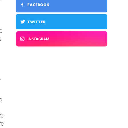
に
り
ル
の
、
な
で