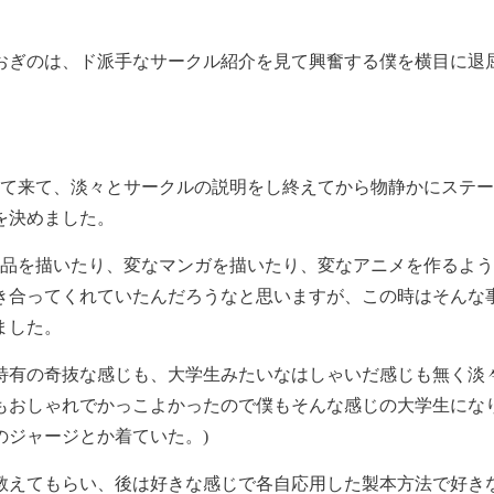
おぎのは、ド派手なサークル紹介を見て興奮する僕を横目に退
出て来て、淡々とサークルの説明をし終えてから物静かにステー
を決めました。
作品を描いたり、変なマンガを描いたり、変なアニメを作るよう
き合ってくれていたんだろうなと思いますが、この時はそんな
ました。
特有の奇抜な感じも、大学生みたいなはしゃいだ感じも無く淡
もおしゃれでかっこよかったので僕もそんな感じの大学生にな
のジャージとか着ていた。)
教えてもらい、後は好きな感じで各自応用した製本方法で好き