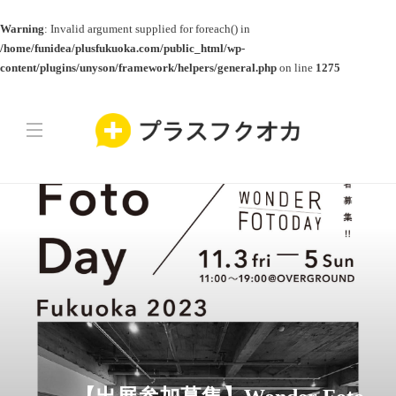
Warning
: Invalid argument supplied for foreach() in
/home/funidea/plusfukuoka.com/public_html/wp-
content/plugins/unyson/framework/helpers/general.php
on line
1275