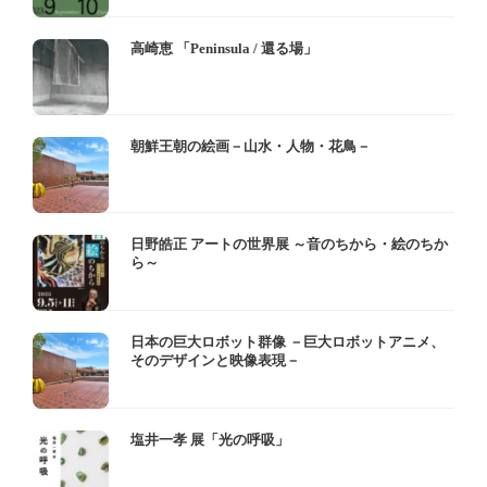
高崎恵 「Peninsula / 還る場」
朝鮮王朝の絵画－山水・人物・花鳥－
日野皓正 アートの世界展 ～音のちから・絵のちか
ら～
日本の巨大ロボット群像 －巨大ロボットアニメ、
そのデザインと映像表現－
塩井一孝 展「光の呼吸」