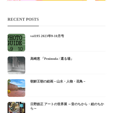
RECENT POSTS
vol195 2023年9-10月号
高崎恵 「Peninsula / 還る場」
朝鮮王朝の絵画－山水・人物・花鳥－
日野皓正 アートの世界展 ～音のちから・絵のちか
ら～