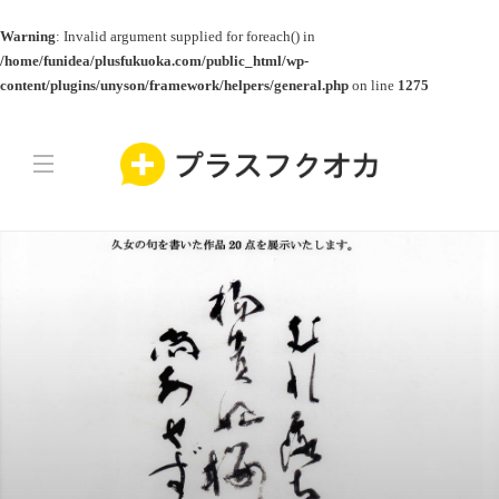
Warning
: Invalid argument supplied for foreach() in
/home/funidea/plusfukuoka.com/public_html/wp-
content/plugins/unyson/framework/helpers/general.php
on line
1275