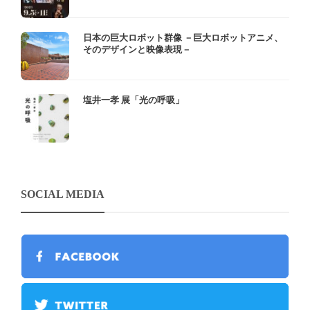
日本の巨大ロボット群像 －巨大ロボットアニメ、
そのデザインと映像表現－
塩井一孝 展「光の呼吸」
SOCIAL MEDIA