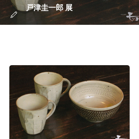
戸津圭一郎 展