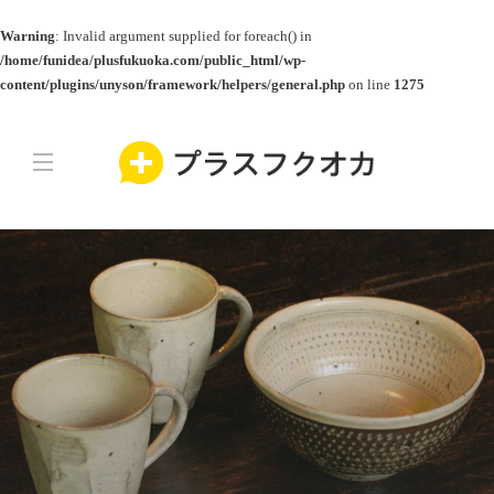
Warning
: Invalid argument supplied for foreach() in
/home/funidea/plusfukuoka.com/public_html/wp-
content/plugins/unyson/framework/helpers/general.php
on line
1275