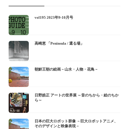
vol195 2023年9-10月号
高崎恵 「Peninsula / 還る場」
朝鮮王朝の絵画－山水・人物・花鳥－
日野皓正 アートの世界展 ～音のちから・絵のちか
ら～
日本の巨大ロボット群像 －巨大ロボットアニメ、
そのデザインと映像表現－