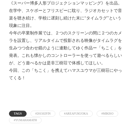
《スーパー博多人形プロジェクションマッピング》を出品。
在学中、スケボーとフリスビーに耽り、ラジオカセットで音
楽を聴き続け、学校に遅刻し続けた末に“タイムラグ”という
現象に注目。
今年の卒業制作展では、２つのスクリーンの間に２つのカメ
ラを設置し、リアルタイムで投影される映像がタイムラグを
生みつつ合わせ鏡のように連動してゆく作品ー「ちこく」を
発表。これも懐かしのコントローラーを使って遊べるらしい
が、どう遊べるかは是非三樹荘で体感してほしい。
今回、この「ちこく」を携えてハマスユウマが三樹荘にやっ
てくる！
TAGS
#201502FIN
#AREAFUKUOKA
#MIKISO
#YUMAHAMATH