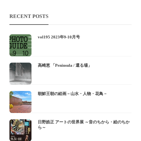
RECENT POSTS
vol195 2023年9-10月号
高崎恵 「Peninsula / 還る場」
朝鮮王朝の絵画－山水・人物・花鳥－
日野皓正 アートの世界展 ～音のちから・絵のちか
ら～