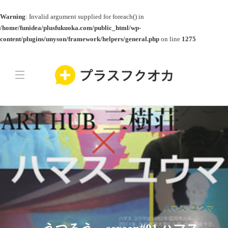
Warning
: Invalid argument supplied for foreach() in
/home/funidea/plusfukuoka.com/public_html/wp-
content/plugins/unyson/framework/helpers/general.php
on line
1275