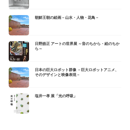
朝鮮王朝の絵画－山水・人物・花鳥－
日野皓正 アートの世界展 ～音のちから・絵のちか
ら～
日本の巨大ロボット群像 －巨大ロボットアニメ、
そのデザインと映像表現－
塩井一孝 展「光の呼吸」