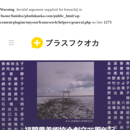
Warning
: Invalid argument supplied for foreach() in
/home/funidea/plusfukuoka.com/public_html/wp-
content/plugins/unyson/framework/helpers/general.php
on line
1275