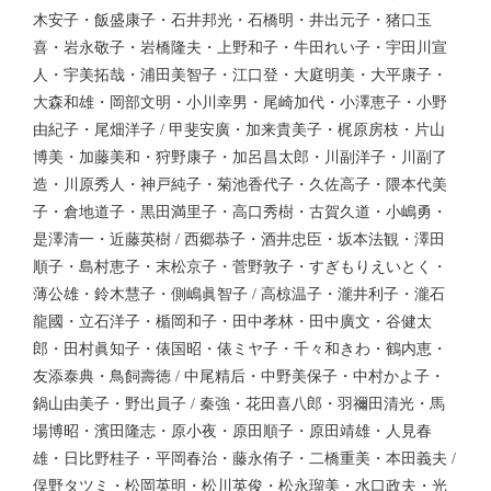
木安子・飯盛康子・石井邦光・石橋明・井出元子・猪口玉
喜・岩永敬子・岩橋隆夫・上野和子・牛田れい子・宇田川宣
人・宇美拓哉・浦田美智子・江口登・大庭明美・大平康子・
大森和雄・岡部文明・小川幸男・尾崎加代・小澤恵子・小野
由紀子・尾畑洋子 / 甲斐安廣・加来貴美子・梶原房枝・片山
博美・加藤美和・狩野康子・加呂昌太郎・川副洋子・川副了
造・川原秀人・神戸純子・菊池香代子・久佐高子・隈本代美
子・倉地道子・黒田満里子・高口秀樹・古賀久道・小嶋勇・
是澤清一・近藤英樹 / 西郷恭子・酒井忠臣・坂本法観・澤田
順子・島村恵子・末松京子・菅野敦子・すぎもりえいとく・
薄公雄・鈴木慧子・側嶋眞智子 / 高椋温子・瀧井利子・瀧石
龍國・立石洋子・楯岡和子・田中孝林・田中廣文・谷健太
郎・田村眞知子・俵国昭・俵ミヤ子・千々和きわ・鶴内恵・
友添泰典・鳥飼壽徳 / 中尾精后・中野美保子・中村かよ子・
鍋山由美子・野出員子 / 秦強・花田喜八郎・羽禰田清光・馬
場博昭・濱田隆志・原小夜・原田順子・原田靖雄・人見春
雄・日比野桂子・平岡春治・藤永侑子・二橋重美・本田義夫 /
俣野タツミ・松岡英明・松川英俊・松永瑠美・水口政夫・光