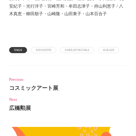
安紀子・光行洋子・宮崎芳和・牟田志津子・持山利恵子 / 八
木真恵・柳田順子・山崎隆・山田東子・山本百合子
TAGS
#201503FIN
#AREAFUKUOKA
#GKAZE
Previous
コスミックアート展
Next
広橋勲展